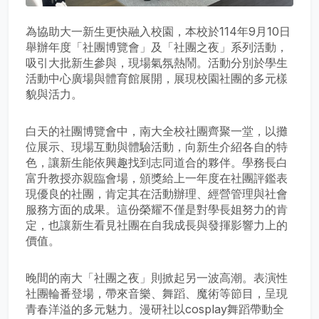
為協助大一新生更快融入校園，本校於114年9月10日
舉辦年度「社團博覽會」及「社團之夜」系列活動，
吸引大批新生參與，現場氣氛熱鬧。活動分別於學生
活動中心廣場與體育館展開，展現校園社團的多元樣
貌與活力。
白天的社團博覽會中，南大全校社團齊聚一堂，以攤
位展示、現場互動與體驗活動，向新生介紹各自的特
色，讓新生能依興趣找到志同道合的夥伴。學務長白
富升教授亦親臨會場，頒獎給上一年度在社團評鑑表
現優良的社團，肯定其在活動辦理、經營管理與社會
服務方面的成果。這份榮耀不僅是對學長姐努力的肯
定，也讓新生看見社團在自我成長與發揮影響力上的
價值。
晚間的南大「社團之夜」則掀起另一波高潮。表演性
社團輪番登場，帶來音樂、舞蹈、魔術等節目，呈現
青春洋溢的多元魅力。漫研社以cosplay舞蹈帶動全