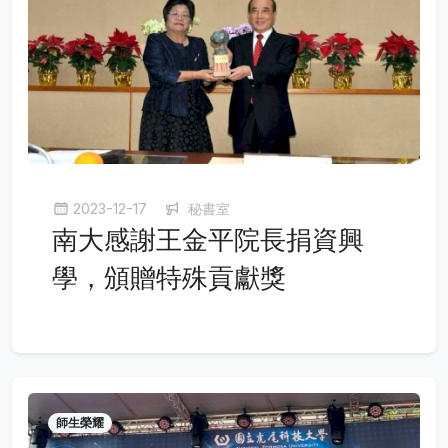
2023-12-17
秘書室
南大感謝王金平院長捐資興
學，頒贈特殊貢獻獎
師生榮耀