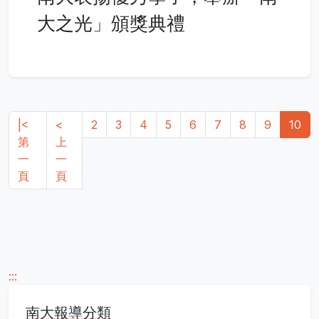
大之光」頒獎典禮
|<
<
2
3
4
5
6
7
8
9
10
第
上
一
一
頁
頁
:::
南大報導分類