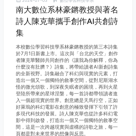
2024-07-03
數位學習科技學系
南大數位系林豪鏘教授與著名
詩人陳克華攜手創作AI共創詩
集
本校數位學習科技學系林豪鏘教授的第三本詩集
於7月1日新書上市。這次與「台北的天空」創作
者陳克華醫師共同創作的《讓我為你解釋，你為
什麼沒有肚臍？》詩集，將帶給讀者AI新創詩集
的全新視野。詩集融合了科幻與現實的元素，打
造出一個又一個獨特的敘事空間，從對尼斯湖水
怪的微光頌歌，到深夜失眠者的困境，再到火星
登陸所帶來的星球涅槃，每一首詩都帶領讀者進
入一個超現實的世界。創意總是天馬行空，正如
好萊塢的科幻電影在創意的極致發揮下引領了許
多現代科技的發展。詩人陳克華也從許多科幻電
影中得到啟發，打造出一個又一個獨特的敘事空
間，這是一次跨越現實與虛構的詩歌之旅，每一
頁都是對未來世界的想像與反思。