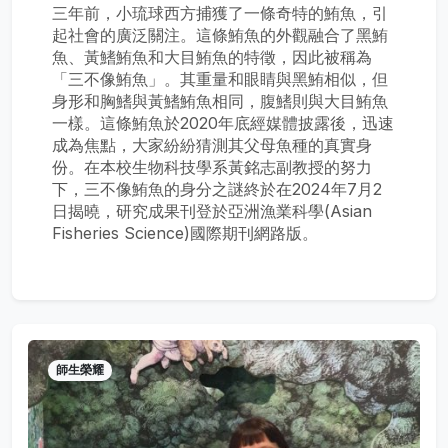
三年前，小琉球西方捕獲了一條奇特的鮪魚，引
起社會的廣泛關注。這條鮪魚的外觀融合了黑鮪
魚、黃鰭鮪魚和大目鮪魚的特徵，因此被稱為
「三不像鮪魚」。其重量和眼睛與黑鮪相似，但
身形和胸鰭與黃鰭鮪魚相同，腹鰭則與大目鮪魚
一樣。這條鮪魚於2020年底經媒體披露後，迅速
成為焦點，大家紛紛猜測其父母魚種的真實身
份。在本校生物科技學系黃銘志副教授的努力
下，三不像鮪魚的身分之謎終於在2024年7月2
日揭曉，研究成果刊登於亞洲漁業科學(Asian
Fisheries Science)國際期刊網路版。
師生榮耀