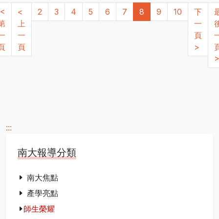
|<
<
2
3
4
5
6
7
8
9
10
下
第
上
一
一
一
頁
頁
頁
>
>
:::
南大報導分類
南大焦點
產學亮點
師生榮耀