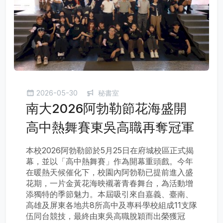
2026-05-30
秘書室
南大2026阿勃勒節花海盛開
高中熱舞賽東吳高職再奪冠軍
本校2026阿勃勒節於5月25日在府城校區正式揭
幕，並以「高中熱舞賽」作為開幕重頭戲。今年
在暖熱天候催化下，校園內阿勃勒已提前進入盛
花期，一片金黃花海映襯著青春舞台，為活動增
添獨特的季節魅力。本屆吸引來自嘉義、臺南、
高雄及屏東各地共8所高中及專科學校組成11支隊
伍同台競技，最終由東吳高職脫穎而出榮獲冠