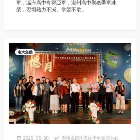
軍，瀛海高中奪得亞軍，潮州高中則獲季軍殊
榮，現場熱力不減、掌聲不歇。
南大焦點
2026-05-30
學務處原住民族學生資源中心