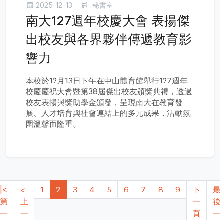
2025-12-13
秘書室
南大127週年校慶大會 表揚傑
出校友與各界夥伴傳遞教育影
響力
本校於12月13日下午在中山體育館舉行127週年
校慶慶祝大會暨第38屆傑出校友頒獎典禮，透過
校友表揚與獎助學金頒發，呈現南大在教育發
展、人才培育與社會連結上的多元成果，活動氛
圍溫馨而隆重。
|<
<
1
2
3
4
5
6
7
8
9
下
第
上
一
一
一
頁