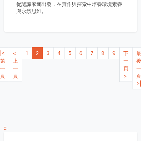
從認識家鄉出發，在實作與探索中培養環境素養
與永續思維。
|<
<
1
2
3
4
5
6
7
8
9
下
第
上
一
一
一
頁
頁
頁
>
>
:::