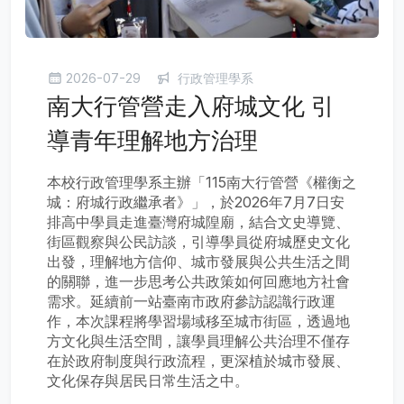
2026-07-29
行政管理學系
南大行管營走入府城文化 引
導青年理解地方治理
本校行政管理學系主辦「115南大行管營《權衡之
城：府城行政繼承者》」，於2026年7月7日安
排高中學員走進臺灣府城隍廟，結合文史導覽、
街區觀察與公民訪談，引導學員從府城歷史文化
出發，理解地方信仰、城市發展與公共生活之間
的關聯，進一步思考公共政策如何回應地方社會
需求。延續前一站臺南市政府參訪認識行政運
作，本次課程將學習場域移至城市街區，透過地
方文化與生活空間，讓學員理解公共治理不僅存
在於政府制度與行政流程，更深植於城市發展、
文化保存與居民日常生活之中。