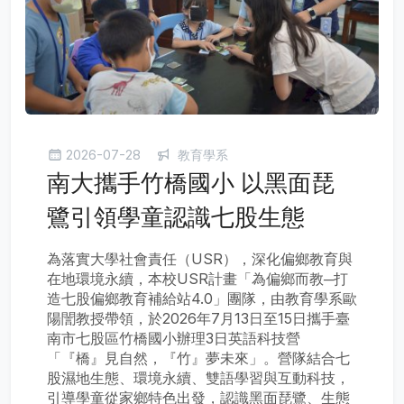
2026-07-28
教育學系
南大攜手竹橋國小 以黑面琵
鷺引領學童認識七股生態
為落實大學社會責任（USR），深化偏鄉教育與
在地環境永續，本校USR計畫「為偏鄉而教─打
造七股偏鄉教育補給站4.0」團隊，由教育學系歐
陽誾教授帶領，於2026年7月13日至15日攜手臺
南市七股區竹橋國小辦理3日英語科技營
「『橋』見自然，『竹』夢未來」。營隊結合七
股濕地生態、環境永續、雙語學習與互動科技，
引導學童從家鄉特色出發，認識黑面琵鷺、生態